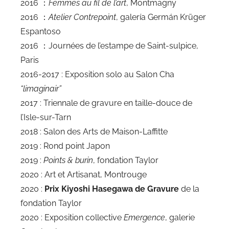
2016 ：
Femmes au fil de l’art
, Montmagny
2016 ：
Atelier Contrepoint
, galería Germán Krüger
Espantoso
2016 ：Journées de l’estampe de Saint-sulpice,
Paris
2016-2017 : Exposition solo au Salon Cha
“limaginair”
2017 : Triennale de gravure en taille-douce de
l’Isle-sur-Tarn
2018 : Salon des Arts de Maison-Laffitte
2019 : Rond point Japon
2019 :
Points & burin
, fondation Taylor
2020 : Art et Artisanat, Montrouge
2020 :
Prix Kiyoshi Hasegawa de Gravure
de la
fondation Taylor
2020 : Exposition collective
Emergence
, galerie