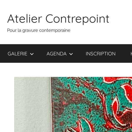
Aller
au
Atelier Contrepoint
contenu
Pour la gravure contemporaine
GALERIE
AGENDA
INSCRIPTION