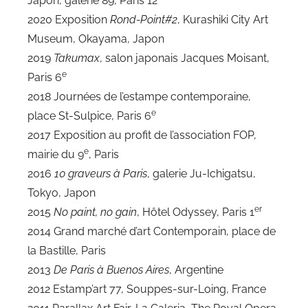
Japon, galerie 89, Paris 12
2020 Exposition
Rond-Point#2
, Kurashiki City Art
Museum, Okayama, Japon
2019
Takumax
, salon japonais Jacques Moisant,
e
Paris 6
2018 Journées de l’estampe contemporaine,
e
place St-Sulpice, Paris 6
2017 Exposition au profit de l’association FOP,
e
mairie du 9
, Paris
2016
10 graveurs à Paris
, galerie Ju-Ichigatsu,
Tokyo, Japon
er
2015
No paint, no gain
, Hôtel Odyssey, Paris 1
2014 Grand marché d’art Contemporain, place de
la Bastille, Paris
2013
De Paris à Buenos Aires
, Argentine
2012 Estamp’art 77, Souppes-sur-Loing, France