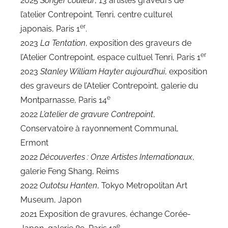
2025
Songer couleur
, 13 artistes graveurs de
l’atelier Contrepoint. Tenri, centre culturel
er
japonais, Paris 1
.
2023
La Tentation
, exposition des graveurs de
er
l’Atelier Contrepoint, espace cultuel Tenri, Paris 1
2023
Stanley William Hayter aujourd’hui
, exposition
des graveurs de l’Atelier Contrepoint, galerie du
e
Montparnasse, Paris 14
2022
L’atelier de gravure Contrepoint
,
Conservatoire à rayonnement Communal,
Ermont
2022
Découvertes : Onze Artistes Internationaux
,
galerie Feng Shang, Reims
2022
Outotsu Hanten
, Tokyo Metropolitan Art
Museum, Japon
2021 Exposition de gravures, échange Corée-
e