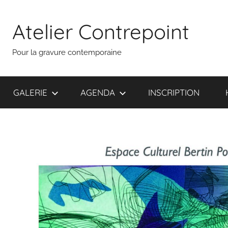
Aller
au
Atelier Contrepoint
contenu
Pour la gravure contemporaine
GALERIE
AGENDA
INSCRIPTION