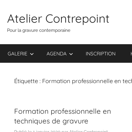
Aller
au
Atelier Contrepoint
contenu
Pour la gravure contemporaine
GALERIE
AGENDA
INSCRIPTION
Étiquette :
Formation professionnelle en te
Formation professionnelle en
techniques de gravure
Publié le
1 janvier 2020
par
Atelier Contrepoint